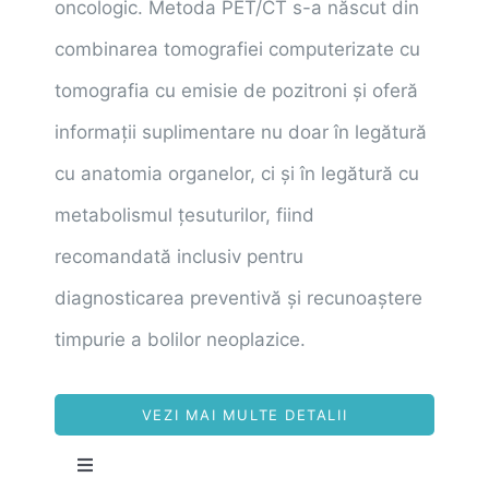
oncologic. Metoda PET/CT s-a născut din
combinarea tomografiei computerizate cu
tomografia cu emisie de pozitroni și oferă
informații suplimentare nu doar în legătură
cu anatomia organelor, ci și în legătură cu
metabolismul țesuturilor, fiind
recomandată inclusiv pentru
diagnosticarea preventivă și recunoaștere
timpurie a bolilor neoplazice.
VEZI MAI MULTE DETALII
Toggle