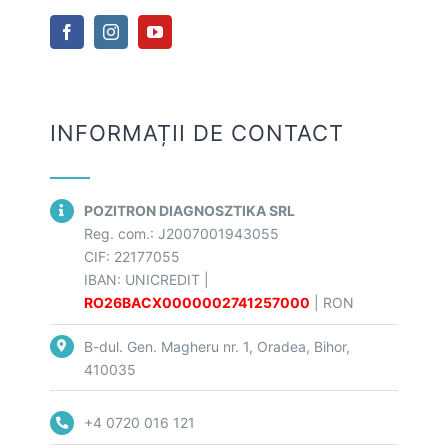
Navigation
Termeni și condiții
Politica de confidentialitate
INFORMAȚII DE CONTACT
Politica de cookie-uri
POZITRON DIAGNOSZTIKA SRL
Reg. com.:
J2007001943055
CIF:
22177055
IBAN:
UNICREDIT
|
RO26BACX0000002741257000
| RON
B-dul. Gen. Magheru nr. 1, Oradea, Bihor,
410035
+4 0720 016 121