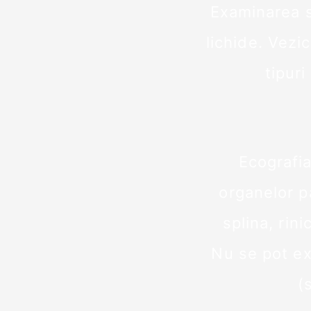
Examinarea 
lichide. Vezic
tipuri
Ecografia
organelor p
splina, rin
Nu se pot e
(