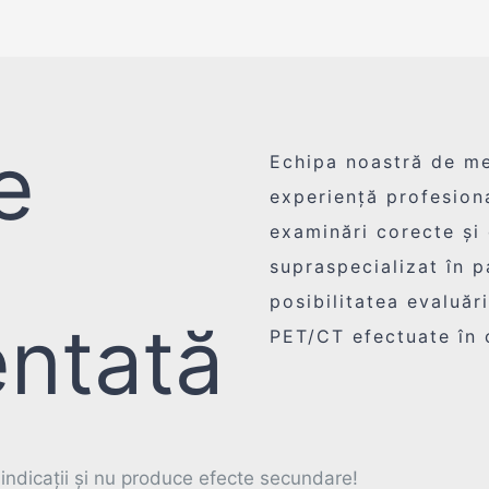
e
Echipa noastră de med
experiență profesiona
examinări corecte și
supraspecializat în 
posibilitatea evaluă
ntată
PET/CT efectuate în c
ndicații și nu produce efecte secundare!