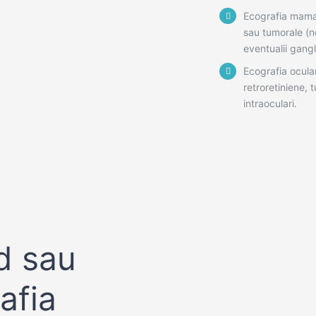
Ecografia mamară
sau tumorale (n
eventualii gangli
Ecografia ocular
retroretiniene, t
intraoculari.
d sau
afia