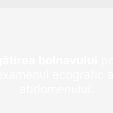
ătirea bolnavului
pe
examenul ecografic a
abdomenului: