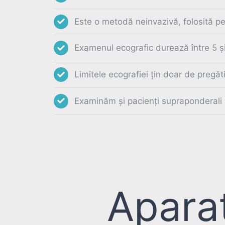
Este o metodă neinvazivă, folosită pe 
Examenul ecografic durează între 5 ș
Limitele ecografiei țin doar de pregăt
Examinăm și pacienți supraponderali s
Apara