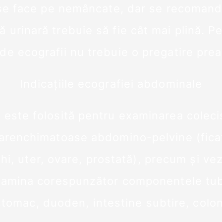
se face pe nemâncate, dar se recoman
ă urinară trebuie să fie cât mai plină. P
 de ecografii nu trebuie o pregatire prea
Indicațiile ecografiei abdominale
 este folosită pentru examinarea colecis
arenchimatoase abdomino-pelvine (fica
ichi, uter, ovare, prostată), precum și vez
xamina corespunzător componentele tubu
stomac, duoden, intestine subtire, colon