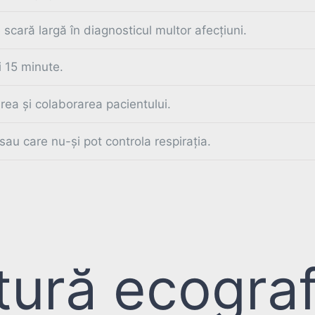
scară largă în diagnosticul multor afecțiuni.
i 15 minute.
irea și colaborarea pacientului.
au care nu-și pot controla respirația.
tură ecograf