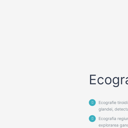
Ecogra
Ecografie tiroid
glandei, detecta
Ecografia regiun
explorarea gand