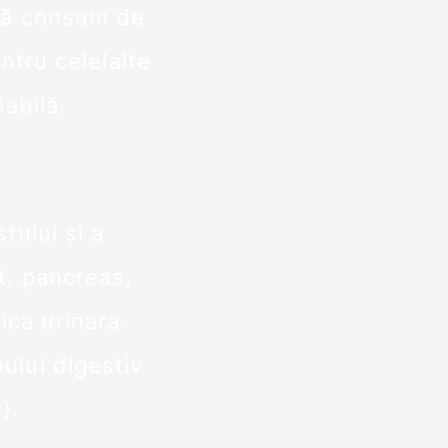
dă consum de
entru celelalte
labilă.
tului și a
t, pancreas,
ica urinara.
lui digestiv
).