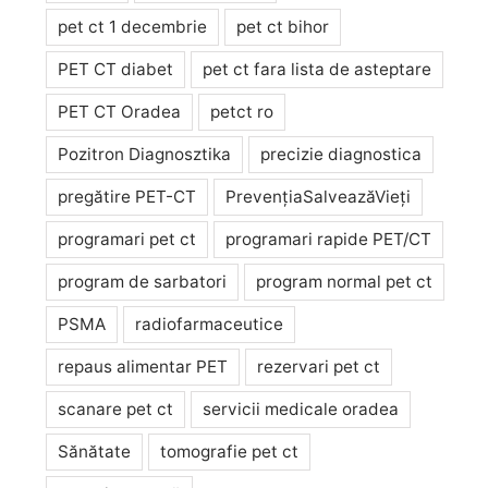
pet ct 1 decembrie
pet ct bihor
PET CT diabet
pet ct fara lista de asteptare
PET CT Oradea
petct ro
Pozitron Diagnosztika
precizie diagnostica
pregătire PET-CT
PrevențiaSalveazăVieți
programari pet ct
programari rapide PET/CT
program de sarbatori
program normal pet ct
PSMA
radiofarmaceutice
repaus alimentar PET
rezervari pet ct
scanare pet ct
servicii medicale oradea
Sănătate
tomografie pet ct