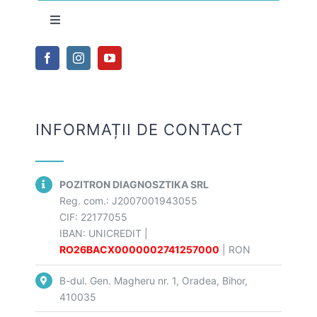
Toggle
Navigation
Termeni și condiții
Politica de confidentialitate
INFORMAȚII DE CONTACT
Politica de cookie-uri
POZITRON DIAGNOSZTIKA SRL
Reg. com.:
J2007001943055
CIF:
22177055
IBAN:
UNICREDIT
|
RO26BACX0000002741257000
| RON
B-dul. Gen. Magheru nr. 1, Oradea, Bihor,
410035