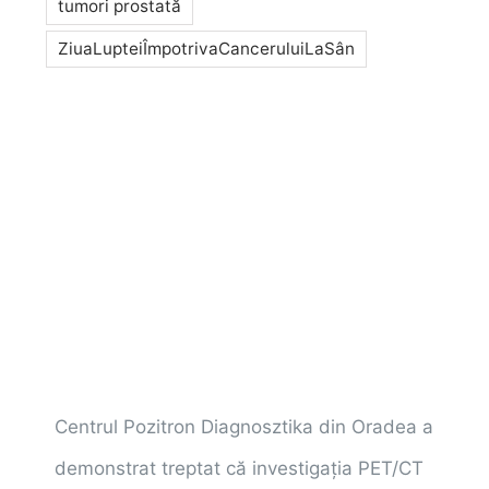
tumori prostată
ZiuaLupteiÎmpotrivaCanceruluiLaSân
Centrul Pozitron Diagnosztika din Oradea a
demonstrat treptat că investigaţia PET/CT