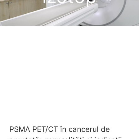
Tarife
PSMA PET/CT în cancerul de prostată: generalități și indicații
PSMA PET/CT în cancerul de