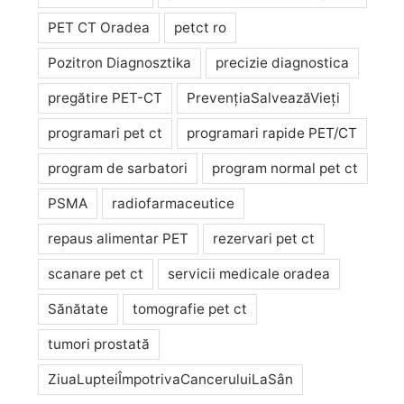
PET CT Oradea
petct ro
Pozitron Diagnosztika
precizie diagnostica
pregătire PET-CT
PrevențiaSalveazăVieți
programari pet ct
programari rapide PET/CT
program de sarbatori
program normal pet ct
PSMA
radiofarmaceutice
repaus alimentar PET
rezervari pet ct
scanare pet ct
servicii medicale oradea
Sănătate
tomografie pet ct
tumori prostată
ZiuaLupteiÎmpotrivaCanceruluiLaSân