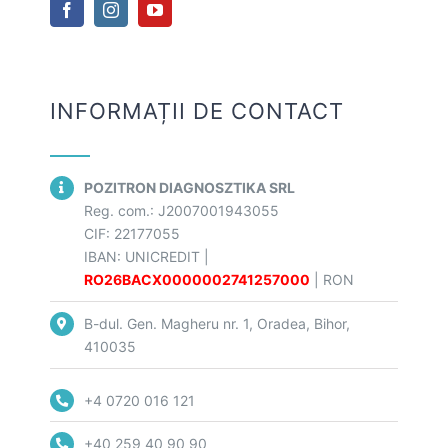
Termeni și condiții
Politica de confidentialitate
INFORMAȚII DE CONTACT
Politica de cookie-uri
POZITRON DIAGNOSZTIKA SRL
Reg. com.:
J2007001943055
CIF:
22177055
IBAN:
UNICREDIT
|
RO26BACX0000002741257000
| RON
B-dul. Gen. Magheru nr. 1, Oradea, Bihor,
410035
+4 0720 016 121
+40 259 40 90 90