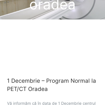
oradea
Tarife
1 Decembrie – Program Normal la PET/CT Oradea
1 Decembrie – Program Normal la
PET/CT Oradea
Vă informăm că în data de 1 Decembrie centrul